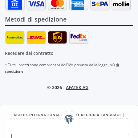
Metodi di spedizione
Recedere dal contratto
* Tutti i prezzi sono comprensivi dell’IVA prevista dalla legge, più
di
spedizione
© 2026 -
AFATEK AG
AFATEK INTERNATIONAL – SELECT REGION & LANGUAGE |
CHOISIR LA RÉGION ET LA LANGUE | SELECCIONAR REGIÓN E
IDIOMA
DE
AT
CH (DE)
CH (FR)