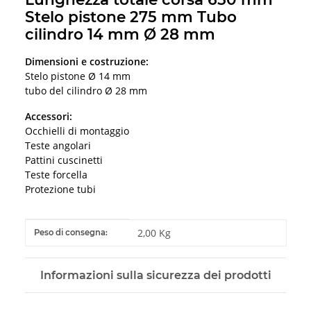
Stelo pistone 275 mm Tubo
cilindro 14 mm Ø 28 mm
Dimensioni e costruzione:
Stelo pistone Ø 14 mm
tubo del cilindro Ø 28 mm
Accessori:
Occhielli di montaggio
Teste angolari
Pattini cuscinetti
Teste forcella
Protezione tubi
#productDetails.itemInformation#
#productDetails.itemValue#
2,00 Kg
Peso di consegna:
Informazioni sulla sicurezza dei prodotti