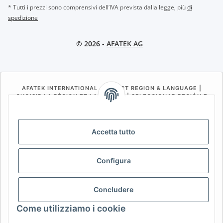
* Tutti i prezzi sono comprensivi dell’IVA prevista dalla legge, più
di
spedizione
© 2026 -
AFATEK AG
AFATEK INTERNATIONAL – SELECT REGION & LANGUAGE |
CHOISIR LA RÉGION ET LA LANGUE | SELECCIONAR REGIÓN E
IDIOMA
DE
AT
CH (DE)
CH (FR)
Accetta tutto
CH (IT)
BE (NL)
BE (FR)
NL
FR
IT
ES
DK
PL
Configura
UK
NZ
USA
MX
PT
Concludere
SE
FI
CZ
HU
SK
Come utilizziamo i cookie
RO
HR