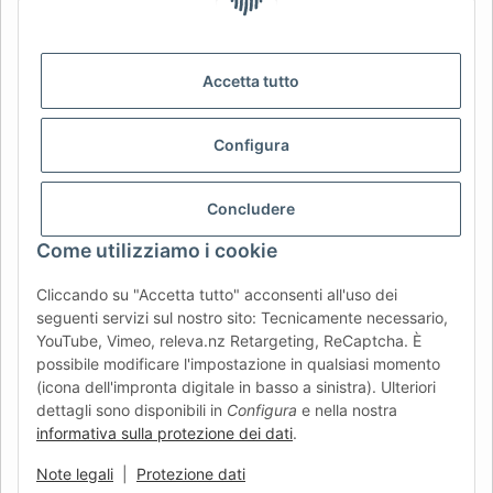
CHOISIR LA RÉGION ET LA LANGUE | SELECCIONAR REGIÓN E
IDIOMA
DE
AT
CH (DE)
CH (FR)
Accetta tutto
CH (IT)
BE (NL)
BE (FR)
NL
FR
IT
ES
DK
PL
Configura
UK
NZ
USA
MX
PT
Concludere
SE
FI
CZ
HU
SK
Come utilizziamo i cookie
RO
HR
Cliccando su "Accetta tutto" acconsenti all'uso dei
seguenti servizi sul nostro sito: Tecnicamente necessario,
YouTube, Vimeo, releva.nz Retargeting, ReCaptcha. È
AFATEK Italia
| Il tuo specialista in ricambi per rimorchi
possibile modificare l'impostazione in qualsiasi momento
Consulenza tecnica:
info@afatek.com
| P. IVA (DE):
(icona dell'impronta digitale in basso a sinistra). Ulteriori
DE354251646
dettagli sono disponibili in
Configura
e nella nostra
Offerta per officine: acquisti intracomunitari netti (VIES)
informativa sulla protezione dei dati
.
disponibili.
Note legali
|
Protezione dati