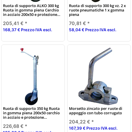
Ruota di supporto ALKO 300 kg
Ruota di supporto 300 kg vz. 2 x
Ruota in gomma piena Cerchio
ruote pneumatiche 1 x gomma
in acciaio 200x50 e protezione
piena
antiscivolo
205,41 €
*
70,81 €
*
168,37 € Prezzo IVA escl.
58,04 € Prezzo IVA escl.
Ruota di supporto 350 kg Ruota
Morsetto zincato per ruote di
in gomma piena 200x50 cerchio
appoggio con tubo corrugato
in acciaio e protezione
204,22 €
*
antiscivolo
226,68 €
*
167,39 € Prezzo IVA escl.