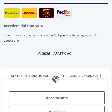
Recedere dal contratto
* Tutti i prezzi sono comprensivi dell’IVA prevista dalla legge, più
di
spedizione
© 2026 -
AFATEK AG
AFATEK INTERNATIONAL – SELECT REGION & LANGUAGE |
CHOISIR LA RÉGION ET LA LANGUE | SELECCIONAR REGIÓN E
IDIOMA
DE
AT
CH (DE)
CH (FR)
Accetta tutto
CH (IT)
BE (NL)
BE (FR)
NL
FR
IT
ES
DK
PL