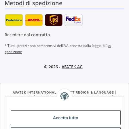
Metodi di spedizione
Recedere dal contratto
* Tutti i prezzi sono comprensivi dell’IVA prevista dalla legge, più
di
spedizione
© 2026 -
AFATEK AG
AFATEK INTERNATIONAL – SELECT REGION & LANGUAGE |
CHOISIR LA RÉGION ET LA LANGUE | SELECCIONAR REGIÓN E
IDIOMA
DE
AT
CH (DE)
CH (FR)
Accetta tutto
CH (IT)
BE (NL)
BE (FR)
NL