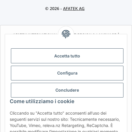
© 2026 -
AFATEK AG
AFATEK INTERNATIONAL – SELECT REGION & LANGUAGE |
CHOISIR LA RÉGION ET LA LANGUE | SELECCIONAR REGIÓN E
IDIOMA
Accetta tutto
DE
AT
CH (DE)
CH (FR)
CH (IT)
BE (NL)
BE (FR)
NL
Configura
FR
IT
ES
DK
PL
UK
NZ
USA
MX
PT
Concludere
SE
FI
CZ
HU
SK
Come utilizziamo i cookie
RO
HR
Cliccando su "Accetta tutto" acconsenti all'uso dei
seguenti servizi sul nostro sito: Tecnicamente necessario,
YouTube, Vimeo, releva.nz Retargeting, ReCaptcha. È
AFATEK Italia
| Il tuo specialista in ricambi per rimorchi
possibile modificare l'impostazione in qualsiasi momento