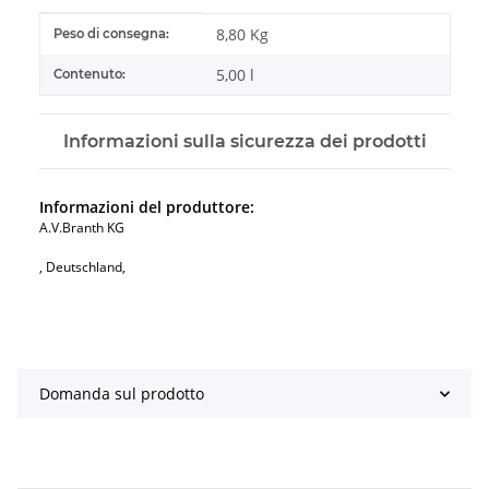
#productDetails.itemInformation#
#productDetails.itemValue#
8,80 Kg
Peso di consegna:
5,00 l
Contenuto:
Informazioni sulla sicurezza dei prodotti
Informazioni del produttore:
A.V.Branth KG
, Deutschland,
Domanda sul prodotto