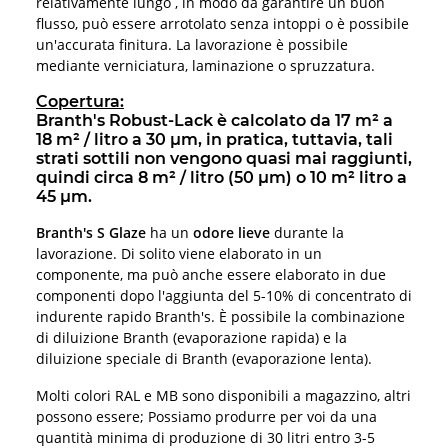
relativamente lungo , in modo da garantire un buon
flusso, può essere arrotolato senza intoppi o è possibile
un'accurata finitura. La lavorazione è possibile
mediante verniciatura, laminazione o spruzzatura.
Copertura:
Branth's Robust-Lack è calcolato da 17 m² a
18 m² / litro a 30 µm, in pratica, tuttavia, tali
strati sottili non vengono quasi mai raggiunti,
quindi circa 8 m² / litro (50 µm) o 10 m² litro a
45 µm.
Branth's S Glaze
ha un
odore lieve
durante la
lavorazione. Di solito viene elaborato in un
componente, ma può anche essere elaborato in due
componenti dopo l'aggiunta del 5-10% di concentrato di
indurente rapido Branth's. È possibile la combinazione
di diluizione Branth (evaporazione rapida) e la
diluizione speciale di Branth (evaporazione lenta).
Molti colori RAL e MB sono disponibili a magazzino, altri
possono essere; Possiamo produrre per voi da una
quantità minima di produzione di 30 litri entro 3-5