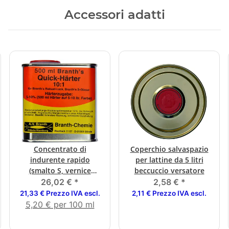
Accessori adatti
Concentrato di
Coperchio salvaspazio
indurente rapido
per lattine da 5 litri
(smalto S, vernice
beccuccio versatore
robusta, colori mica
26,02 €
*
2,58 €
*
3in1)
21,33 € Prezzo IVA escl.
2,11 € Prezzo IVA escl.
5,20 € per 100 ml