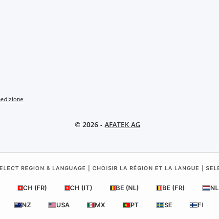
pedizione
© 2026 -
AFATEK AG
ELECT REGION & LANGUAGE | CHOISIR LA RÉGION ET LA LANGUE | SE
CH (FR)
CH (IT)
BE (NL)
BE (FR)
NL
NZ
USA
MX
PT
SE
FI