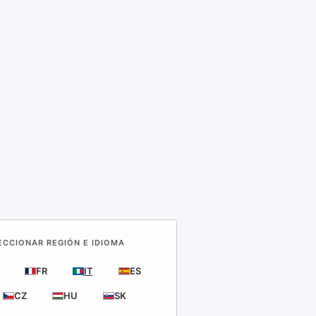
LECCIONAR REGIÓN E IDIOMA
FR
IT
ES
CZ
HU
SK