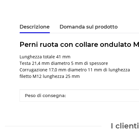
Descrizione
Domanda sul prodotto
Perni ruota con collare ondulato M1
Lunghezza totale 41 mm
Testa 21,4 mm diametro 5 mm di spessore
Corrugazione 17,0 mm diametro 11 mm di lunghezza
filetto M12 lunghezza 25 mm
#productDetails.itemInformation#
#productDetails.itemValue#
Peso di consegna:
I clien