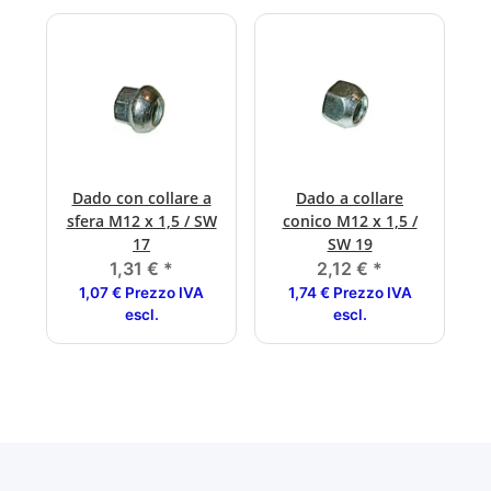
Dado con collare a
Dado a collare
sfera M12 x 1,5 / SW
conico M12 x 1,5 /
17
SW 19
1,31 €
*
2,12 €
*
1,07 € Prezzo IVA
1,74 € Prezzo IVA
escl.
escl.