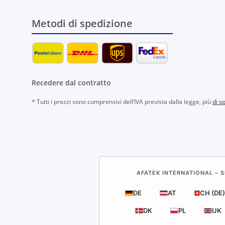
Metodi di spedizione
Recedere dal contratto
* Tutti i prezzi sono comprensivi dell’IVA prevista dalla legge, più
di s
AFATEK INTERNATIONAL – S
DE
AT
CH (DE)
DK
PL
UK