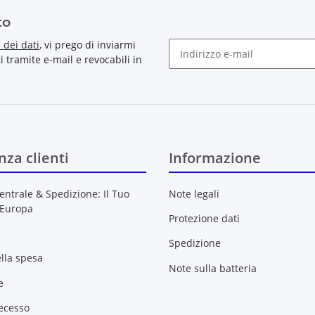
to
 dei dati
, vi prego di inviarmi
tramite e-mail e revocabili in
Newsletter Sottoscrivere l'ab
nza clienti
Informazione
entrale & Spedizione: Il Tuo
Note legali
 Europa
Protezione dati
Spedizione
ella spesa
Note sulla batteria
e
recesso