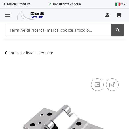
IT
▾
⭐
Marchi Premium
✓
Consulenza esperta
Torna alla lista
Cerniere