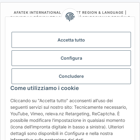
AFATEK INTERNATIONAL – SELECT REGION & LANGUAGE |
CHOISIR LA RÉGION ET LA LANGUE | SELECCIONAR REGIÓN E
IDIOMA
DE
AT
CH (DE)
CH (FR)
Accetta tutto
CH (IT)
BE (NL)
BE (FR)
NL
FR
IT
ES
DK
PL
Configura
UK
NZ
USA
MX
PT
Concludere
SE
FI
CZ
HU
SK
Come utilizziamo i cookie
RO
HR
Cliccando su "Accetta tutto" acconsenti all'uso dei
seguenti servizi sul nostro sito: Tecnicamente necessario,
YouTube, Vimeo, releva.nz Retargeting, ReCaptcha. È
AFATEK Italia
| Il tuo specialista in ricambi per rimorchi
possibile modificare l'impostazione in qualsiasi momento
Consulenza tecnica:
info@afatek.com
| P. IVA (DE):
(icona dell'impronta digitale in basso a sinistra). Ulteriori
DE354251646
dettagli sono disponibili in
Configura
e nella nostra
Offerta per officine: acquisti intracomunitari netti (VIES)
informativa sulla protezione dei dati
.