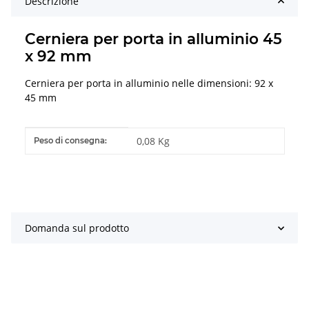
Descrizione
Cerniera per porta in alluminio 45
x 92 mm
Cerniera per porta in alluminio nelle dimensioni: 92 x
45 mm
#productDetails.itemInformation#
#productDetails.itemValue#
0,08 Kg
Peso di consegna:
Domanda sul prodotto