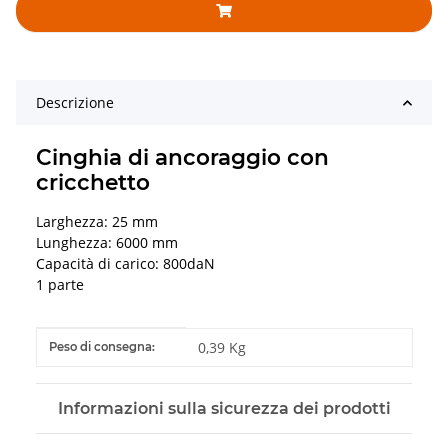
Descrizione
Cinghia di ancoraggio con
cricchetto
Larghezza: 25 mm
Lunghezza: 6000 mm
Capacità di carico: 800daN
1 parte
#productDetails.itemInformation#
#productDetails.itemValue#
0,39 Kg
Peso di consegna:
Informazioni sulla sicurezza dei prodotti