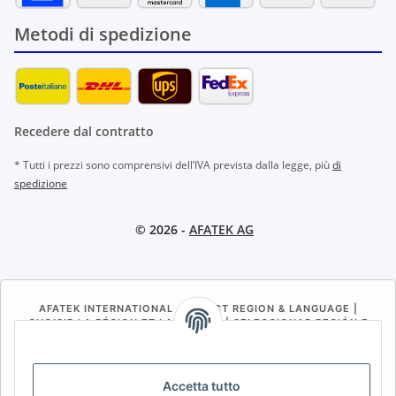
Metodi di spedizione
Recedere dal contratto
* Tutti i prezzi sono comprensivi dell’IVA prevista dalla legge, più
di
spedizione
© 2026 -
AFATEK AG
AFATEK INTERNATIONAL – SELECT REGION & LANGUAGE |
CHOISIR LA RÉGION ET LA LANGUE | SELECCIONAR REGIÓN E
IDIOMA
DE
AT
CH (DE)
CH (FR)
Accetta tutto