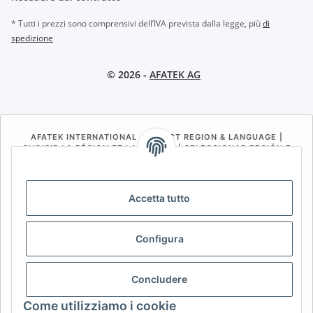
* Tutti i prezzi sono comprensivi dell’IVA prevista dalla legge, più
di
spedizione
© 2026 -
AFATEK AG
AFATEK INTERNATIONAL – SELECT REGION & LANGUAGE |
CHOISIR LA RÉGION ET LA LANGUE | SELECCIONAR REGIÓN E
IDIOMA
DE
AT
CH (DE)
CH (FR)
Accetta tutto
CH (IT)
BE (NL)
BE (FR)
NL
FR
IT
ES
DK
PL
Configura
UK
NZ
USA
MX
PT
Concludere
SE
FI
CZ
HU
SK
Come utilizziamo i cookie
RO
HR