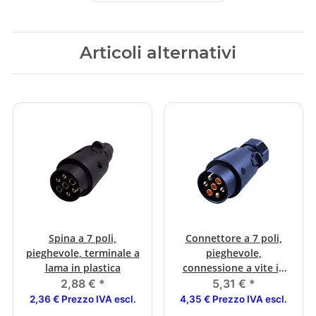
Articoli alternativi
Spina a 7 poli,
Connettore a 7 poli,
pieghevole, terminale a
pieghevole,
lama in plastica
connessione a vite in
plastica
2,88 €
*
5,31 €
*
2,36 € Prezzo IVA escl.
4,35 € Prezzo IVA escl.