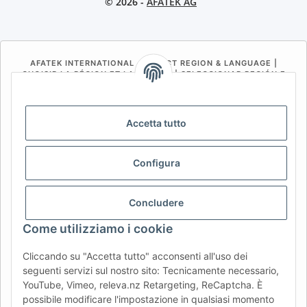
© 2026 -
AFATEK AG
AFATEK INTERNATIONAL – SELECT REGION & LANGUAGE |
CHOISIR LA RÉGION ET LA LANGUE | SELECCIONAR REGIÓN E
IDIOMA
DE
AT
CH (DE)
CH (FR)
Accetta tutto
CH (IT)
BE (NL)
BE (FR)
NL
FR
IT
ES
DK
PL
Configura
UK
NZ
USA
MX
PT
Concludere
SE
FI
CZ
HU
SK
Come utilizziamo i cookie
RO
HR
Cliccando su "Accetta tutto" acconsenti all'uso dei
seguenti servizi sul nostro sito: Tecnicamente necessario,
YouTube, Vimeo, releva.nz Retargeting, ReCaptcha. È
AFATEK Italia
| Il tuo specialista in ricambi per rimorchi
possibile modificare l'impostazione in qualsiasi momento
Consulenza tecnica:
info@afatek.com
| P. IVA (DE):