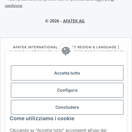
spedizione
© 2026 -
AFATEK AG
AFATEK INTERNATIONAL – SELECT REGION & LANGUAGE |
CHOISIR LA RÉGION ET LA LANGUE | SELECCIONAR REGIÓN E
IDIOMA
DE
AT
CH (DE)
CH (FR)
Accetta tutto
CH (IT)
BE (NL)
BE (FR)
NL
FR
IT
ES
DK
PL
Configura
UK
NZ
USA
MX
PT
Concludere
SE
FI
CZ
HU
SK
Come utilizziamo i cookie
RO
HR
Cliccando su "Accetta tutto" acconsenti all'uso dei