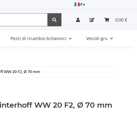
IT
▾
0,00 €
Pezzi di ricambio britannici
Veicoli gru
off WW 20 F2, Ø 70 mm
Winterhoff WW 20 F2, Ø 70 mm