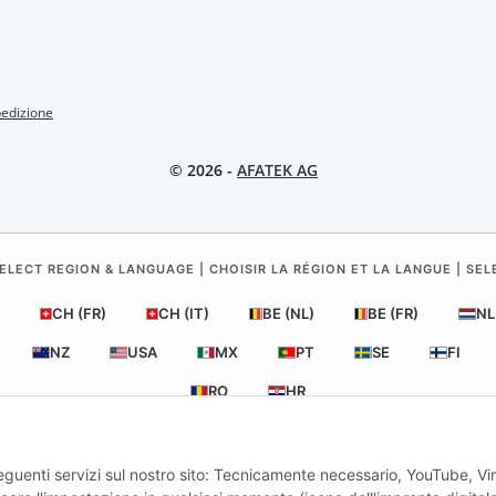
pedizione
© 2026 -
AFATEK AG
ELECT REGION & LANGUAGE | CHOISIR LA RÉGION ET LA LANGUE | SE
CH (FR)
CH (IT)
BE (NL)
BE (FR)
NL
NZ
USA
MX
PT
SE
FI
RO
HR
seguenti servizi sul nostro sito: Tecnicamente necessario, YouTube, V
AFATEK Italia
| Il tuo specialista in ricambi per rimorchi