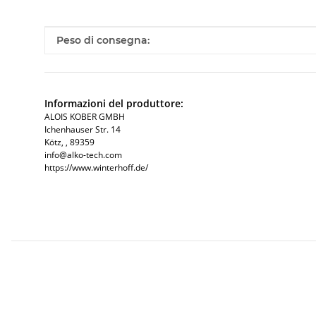
#productDetails.itemInformation#
#productDetails.itemValue#
Peso di consegna:
Informazioni del produttore:
ALOIS KOBER GMBH​
Ichenhauser Str. 14
Kötz​, , 89359
info@alko-tech.com
https://www.winterhoff.de/