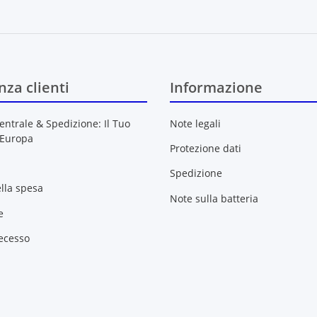
Newsletter Sottoscrivere l'ab
nza clienti
Informazione
entrale & Spedizione: Il Tuo
Note legali
 Europa
Protezione dati
Spedizione
ella spesa
Note sulla batteria
e
recesso