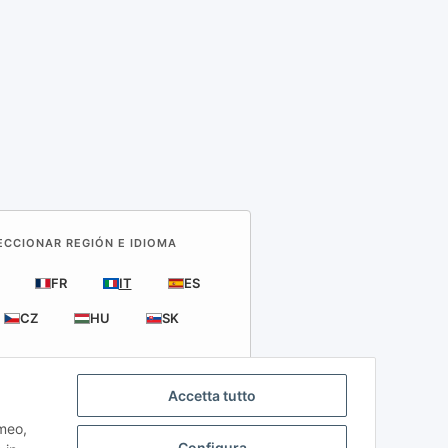
LECCIONAR REGIÓN E IDIOMA
FR
IT
ES
CZ
HU
SK
Accetta tutto
imeo,
Configura