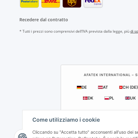
Recedere dal contratto
* Tutti i prezzi sono comprensivi dell’IVA prevista dalla legge, più
di s
AFATEK INTERNATIONAL – S
DE
AT
CH (DE)
DK
PL
UK
Come utilizziamo i cookie
Cliccando su "Accetta tutto" acconsenti all'uso dei 