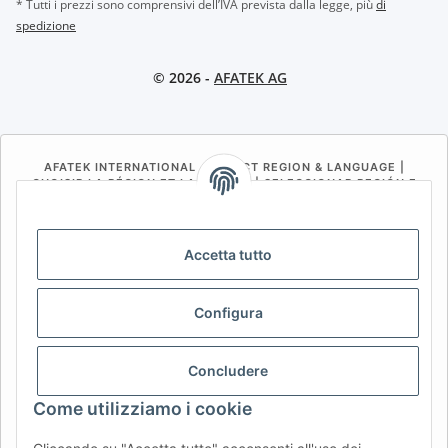
* Tutti i prezzi sono comprensivi dell’IVA prevista dalla legge, più
di
spedizione
© 2026 -
AFATEK AG
AFATEK INTERNATIONAL – SELECT REGION & LANGUAGE |
CHOISIR LA RÉGION ET LA LANGUE | SELECCIONAR REGIÓN E
IDIOMA
DE
AT
CH (DE)
CH (FR)
Accetta tutto
CH (IT)
BE (NL)
BE (FR)
NL
FR
IT
ES
DK
PL
Configura
UK
NZ
USA
MX
PT
Concludere
SE
FI
CZ
HU
SK
Come utilizziamo i cookie
RO
HR