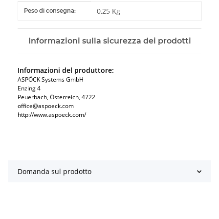
#productDetails.itemInformation#
#productDetails.itemValue#
0,25 Kg
Peso di consegna:
Informazioni sulla sicurezza dei prodotti
Informazioni del produttore:
ASPÖCK Systems GmbH
Enzing 4
Peuerbach, Österreich, 4722
office@aspoeck.com
http://www.aspoeck.com/
Domanda sul prodotto