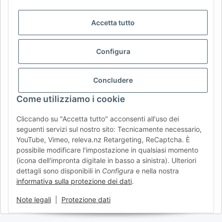
DE
AT
CH (DE)
CH (FR)
Accetta tutto
CH (IT)
BE (NL)
BE (FR)
NL
FR
IT
ES
DK
PL
Configura
UK
NZ
USA
MX
PT
Concludere
SE
FI
CZ
HU
SK
Come utilizziamo i cookie
RO
HR
Cliccando su "Accetta tutto" acconsenti all'uso dei
seguenti servizi sul nostro sito: Tecnicamente necessario,
YouTube, Vimeo, releva.nz Retargeting, ReCaptcha. È
AFATEK Italia
| Il tuo specialista in ricambi per rimorchi
possibile modificare l'impostazione in qualsiasi momento
Consulenza tecnica:
info@afatek.com
| P. IVA (DE):
(icona dell'impronta digitale in basso a sinistra). Ulteriori
DE354251646
dettagli sono disponibili in
Configura
e nella nostra
Offerta per officine: acquisti intracomunitari netti (VIES)
informativa sulla protezione dei dati
.
disponibili.
Note legali
|
Protezione dati