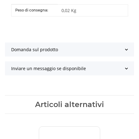
#productDetails.itemInformation#
#productDetails.itemValue#
0,02 Kg
Peso di consegna:
Domanda sul prodotto
Inviare un messaggio se disponibile
Articoli alternativi