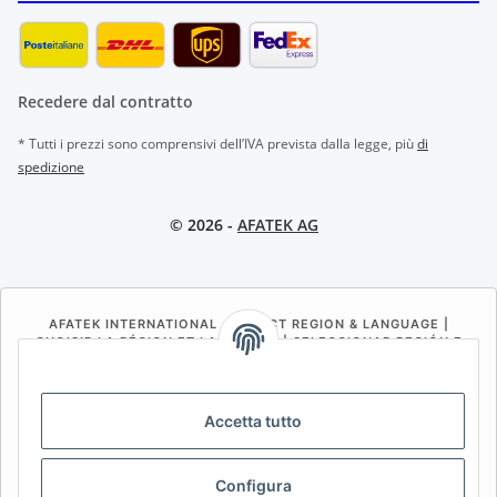
Recedere dal contratto
* Tutti i prezzi sono comprensivi dell’IVA prevista dalla legge, più
di
spedizione
© 2026 -
AFATEK AG
AFATEK INTERNATIONAL – SELECT REGION & LANGUAGE |
CHOISIR LA RÉGION ET LA LANGUE | SELECCIONAR REGIÓN E
IDIOMA
DE
AT
CH (DE)
CH (FR)
Accetta tutto
CH (IT)
BE (NL)
BE (FR)
NL
FR
IT
ES
DK
PL
Configura