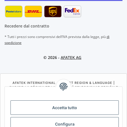
Recedere dal contratto
* Tutti i prezzi sono comprensivi dell’IVA prevista dalla legge, più
di
spedizione
© 2026 -
AFATEK AG
AFATEK INTERNATIONAL – SELECT REGION & LANGUAGE |
CHOISIR LA RÉGION ET LA LANGUE | SELECCIONAR REGIÓN E
IDIOMA
DE
AT
CH (DE)
CH (FR)
Accetta tutto
CH (IT)
BE (NL)
BE (FR)
NL
FR
IT
ES
DK
PL
Configura