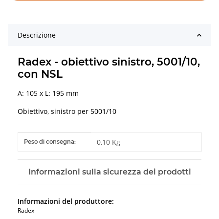
Descrizione
Radex - obiettivo sinistro, 5001/10,
con NSL
A: 105 x L: 195 mm
Obiettivo, sinistro per 5001/10
#productDetails.itemInformation#
#productDetails.itemValue#
0,10 Kg
Peso di consegna:
Informazioni sulla sicurezza dei prodotti
Informazioni del produttore:
Radex