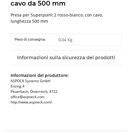
cavo da 500 mm
Presa per Superpoint 2 rosso-bianco, con cavo,
lunghezza 500 mm
#productDetails.itemInformation#
#productDetails.itemValue#
0,04 Kg
Peso di consegna:
Informazioni sulla sicurezza dei prodotti
Informazioni del produttore:
ASPÖCK Systems GmbH
Enzing 4
Peuerbach, Österreich, 4722
office@aspoeck.com
http://www.aspoeck.com/