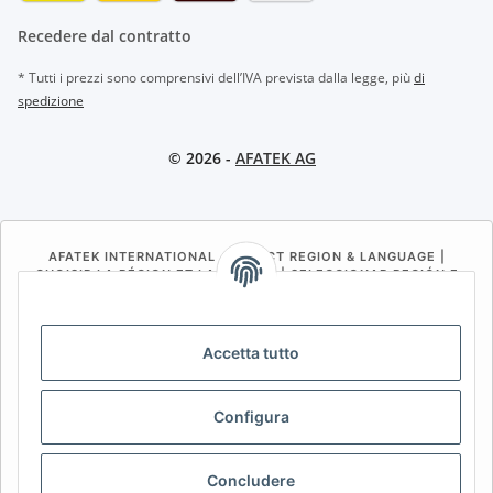
Recedere dal contratto
* Tutti i prezzi sono comprensivi dell’IVA prevista dalla legge, più
di
spedizione
© 2026 -
AFATEK AG
AFATEK INTERNATIONAL – SELECT REGION & LANGUAGE |
CHOISIR LA RÉGION ET LA LANGUE | SELECCIONAR REGIÓN E
IDIOMA
DE
AT
CH (DE)
CH (FR)
Accetta tutto
CH (IT)
BE (NL)
BE (FR)
NL
FR
IT
ES
DK
PL
Configura
UK
NZ
USA
MX
PT
Concludere
SE
FI
CZ
HU
SK