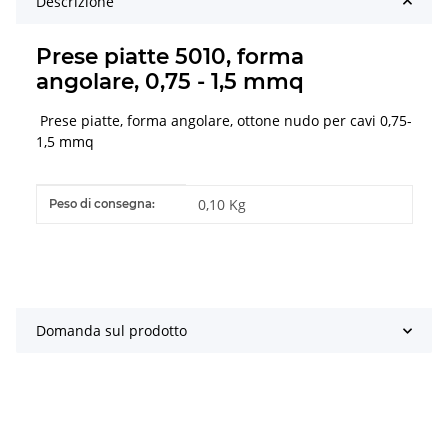
Descrizione
Prese piatte 5010, forma
angolare, 0,75 - 1,5 mmq
Prese piatte, forma angolare, ottone nudo per cavi 0,75-
1,5 mmq
#productDetails.itemInformation#
#productDetails.itemValue#
0,10 Kg
Peso di consegna:
Domanda sul prodotto