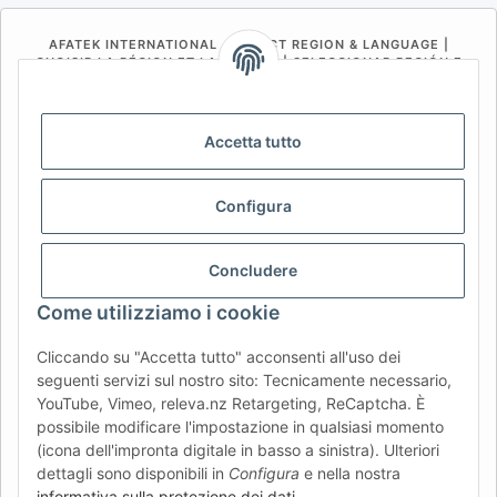
AFATEK INTERNATIONAL – SELECT REGION & LANGUAGE |
CHOISIR LA RÉGION ET LA LANGUE | SELECCIONAR REGIÓN E
IDIOMA
DE
AT
CH (DE)
CH (FR)
Accetta tutto
CH (IT)
BE (NL)
BE (FR)
NL
FR
IT
ES
DK
PL
Configura
UK
NZ
USA
MX
PT
Concludere
SE
FI
CZ
HU
SK
Come utilizziamo i cookie
RO
HR
Cliccando su "Accetta tutto" acconsenti all'uso dei
seguenti servizi sul nostro sito: Tecnicamente necessario,
YouTube, Vimeo, releva.nz Retargeting, ReCaptcha. È
AFATEK Italia
| Il tuo specialista in ricambi per rimorchi
possibile modificare l'impostazione in qualsiasi momento
Consulenza tecnica:
info@afatek.com
| P. IVA (DE):
(icona dell'impronta digitale in basso a sinistra). Ulteriori
DE354251646
dettagli sono disponibili in
Configura
e nella nostra
Offerta per officine: acquisti intracomunitari netti (VIES)
informativa sulla protezione dei dati
.