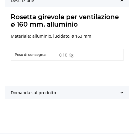
Descrizione
Rosetta girevole per ventilazione
ø 160 mm, alluminio
Materiale: alluminio, lucidato, ø 163 mm
#productDetails.itemInformation#
#productDetails.itemValue#
0,10 Kg
Peso di consegna:
Domanda sul prodotto