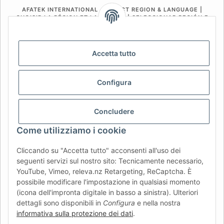
AFATEK INTERNATIONAL – SELECT REGION & LANGUAGE |
CHOISIR LA RÉGION ET LA LANGUE | SELECCIONAR REGIÓN E
IDIOMA
DE
AT
CH (DE)
CH (FR)
Accetta tutto
CH (IT)
BE (NL)
BE (FR)
NL
FR
IT
ES
DK
PL
Configura
UK
NZ
USA
MX
PT
Concludere
SE
FI
CZ
HU
SK
Come utilizziamo i cookie
RO
HR
Cliccando su "Accetta tutto" acconsenti all'uso dei
seguenti servizi sul nostro sito: Tecnicamente necessario,
YouTube, Vimeo, releva.nz Retargeting, ReCaptcha. È
AFATEK Italia
| Il tuo specialista in ricambi per rimorchi
possibile modificare l'impostazione in qualsiasi momento
Consulenza tecnica:
info@afatek.com
| P. IVA (DE):
(icona dell'impronta digitale in basso a sinistra). Ulteriori
DE354251646
dettagli sono disponibili in
Configura
e nella nostra
Offerta per officine: acquisti intracomunitari netti (VIES)
informativa sulla protezione dei dati
.
disponibili.