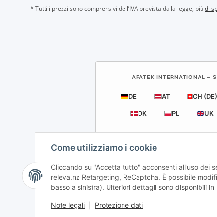
* Tutti i prezzi sono comprensivi dell’IVA prevista dalla legge, più
di s
AFATEK INTERNATIONAL – S
DE
AT
CH (DE)
DK
PL
UK
Come utilizziamo i cookie
Cliccando su "Accetta tutto" acconsenti all'uso dei 
releva.nz Retargeting, ReCaptcha. È possibile modific
basso a sinistra). Ulteriori dettagli sono disponibili in
Note legali
|
Protezione dati