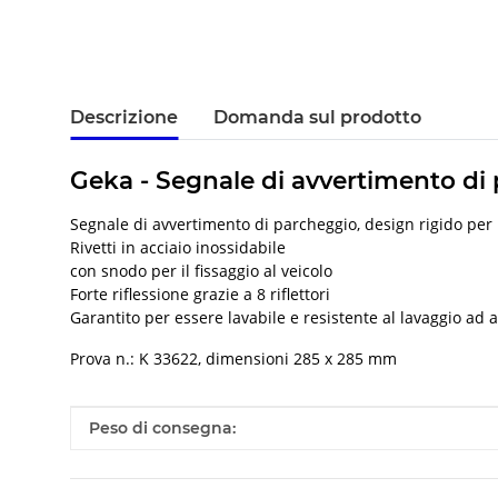
Descrizione
Domanda sul prodotto
Geka - Segnale di avvertimento di p
Segnale di avvertimento di parcheggio, design rigido per la
Rivetti in acciaio inossidabile
con snodo per il fissaggio al veicolo
Forte riflessione grazie a 8 riflettori
Garantito per essere lavabile e resistente al lavaggio ad 
Prova n.: K 33622, dimensioni 285 x 285 mm
#productDetails.itemInformation#
#productDetails.itemValue#
Peso di consegna: