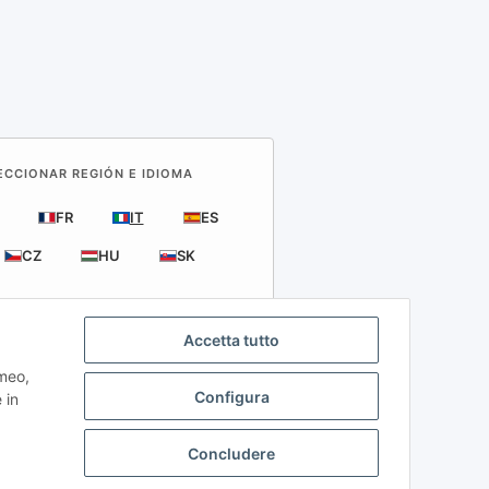
LECCIONAR REGIÓN E IDIOMA
FR
IT
ES
CZ
HU
SK
Accetta tutto
imeo,
Configura
 in
Concludere