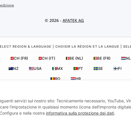
pedizione
© 2026 -
AFATEK AG
ELECT REGION & LANGUAGE | CHOISIR LA RÉGION ET LA LANGUE | SE
CH (FR)
CH (IT)
BE (NL)
BE (FR)
NL
NZ
USA
MX
PT
SE
FI
RO
HR
seguenti servizi sul nostro sito: Tecnicamente necessario, YouTube, V
AFATEK Italia
| Il tuo specialista in ricambi per rimorchi
are l'impostazione in qualsiasi momento (icona dell'impronta digitale
Consulenza tecnica:
info@afatek.com
| P. IVA (DE): DE354251646
Configura
e nella nostra
informativa sulla protezione dei dati
.
Offerta per officine: acquisti intracomunitari netti (VIES) disponibili.