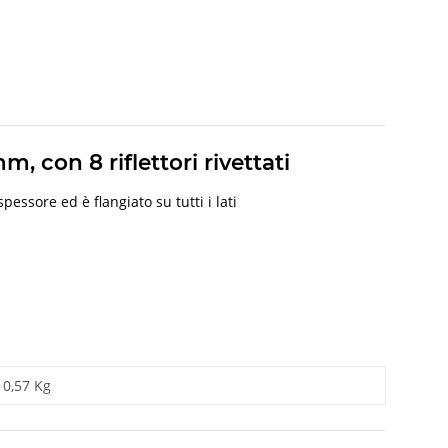
, con 8 riflettori rivettati
essore ed è flangiato su tutti i lati
0,57 Kg