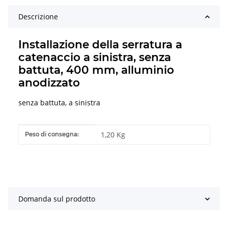
Descrizione
Installazione della serratura a
catenaccio a sinistra, senza
battuta, 400 mm, alluminio
anodizzato
senza battuta, a sinistra
#productDetails.itemInformation#
#productDetails.itemValue#
1,20 Kg
Peso di consegna:
Domanda sul prodotto