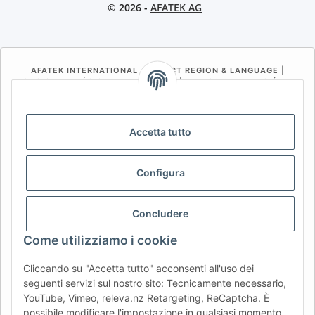
© 2026 -
AFATEK AG
AFATEK INTERNATIONAL – SELECT REGION & LANGUAGE |
CHOISIR LA RÉGION ET LA LANGUE | SELECCIONAR REGIÓN E
IDIOMA
DE
AT
CH (DE)
CH (FR)
Accetta tutto
CH (IT)
BE (NL)
BE (FR)
NL
FR
IT
ES
DK
PL
Configura
UK
NZ
USA
MX
PT
Concludere
SE
FI
CZ
HU
SK
Come utilizziamo i cookie
RO
HR
Cliccando su "Accetta tutto" acconsenti all'uso dei
seguenti servizi sul nostro sito: Tecnicamente necessario,
YouTube, Vimeo, releva.nz Retargeting, ReCaptcha. È
AFATEK Italia
| Il tuo specialista in ricambi per rimorchi
possibile modificare l'impostazione in qualsiasi momento
Consulenza tecnica:
info@afatek.com
| P. IVA (DE):