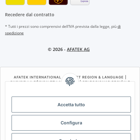
Recedere dal contratto
* Tutti i prezzi sono comprensivi dell’IVA prevista dalla legge, più
di
spedizione
© 2026 -
AFATEK AG
AFATEK INTERNATIONAL – SELECT REGION & LANGUAGE |
CHOISIR LA RÉGION ET LA LANGUE | SELECCIONAR REGIÓN E
IDIOMA
DE
AT
CH (DE)
CH (FR)
Accetta tutto
CH (IT)
BE (NL)
BE (FR)
NL
FR
IT
ES
DK
PL
Configura
UK
NZ
USA
MX
PT