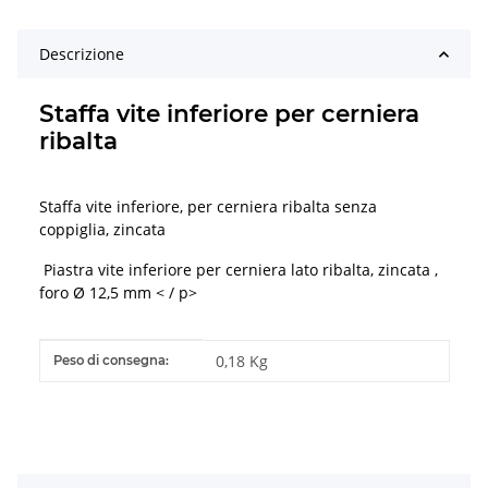
Descrizione
Staffa vite inferiore per cerniera
ribalta
Staffa vite inferiore, per cerniera ribalta senza
coppiglia, zincata
Piastra vite inferiore per cerniera lato ribalta, zincata ,
foro Ø 12,5 mm < / p>
#productDetails.itemInformation#
#productDetails.itemValue#
0,18 Kg
Peso di consegna: