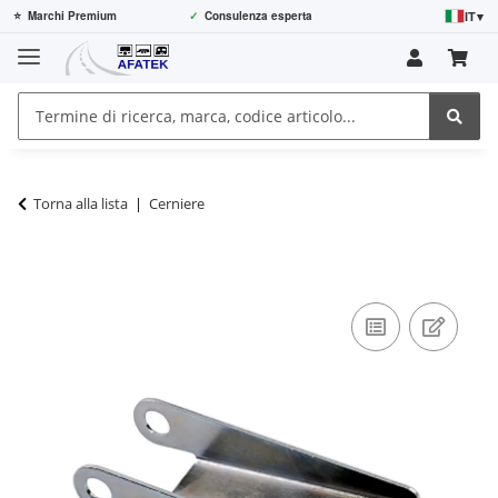
IT
▾
⭐
Marchi Premium
✓
Consulenza esperta
Torna alla lista
Cerniere