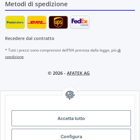
Metodi di spedizione
Recedere dal contratto
* Tutti i prezzi sono comprensivi dell’IVA prevista dalla legge, più
di
spedizione
© 2026 -
AFATEK AG
AFATEK INTERNATIONAL – SELECT REGION & LANGUAGE |
CHOISIR LA RÉGION ET LA LANGUE | SELECCIONAR REGIÓN E
IDIOMA
Accetta tutto
DE
AT
CH (DE)
CH (FR)
CH (IT)
BE (NL)
BE (FR)
NL
Configura