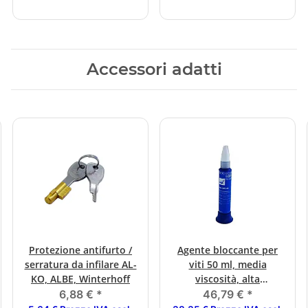
Accessori adatti
Protezione antifurto /
Agente bloccante per
serratura da infilare AL-
viti 50 ml, media
KO, ALBE, Winterhoff
viscosità, alta
resistenza
6,88 €
*
46,79 €
*