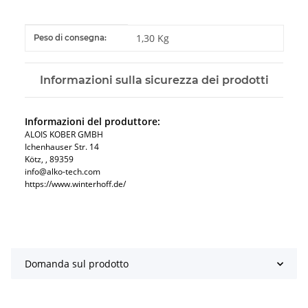
#productDetails.itemInformation#
#productDetails.itemValue#
1,30 Kg
Peso di consegna:
Informazioni sulla sicurezza dei prodotti
Informazioni del produttore:
ALOIS KOBER GMBH​
Ichenhauser Str. 14
Kötz​, , 89359
info@alko-tech.com
https://www.winterhoff.de/
Domanda sul prodotto