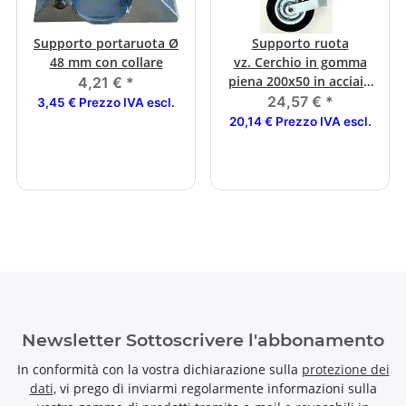
Supporto portaruota Ø
Supporto ruota
48 mm con collare
vz. Cerchio in gomma
piena 200x50 in acciaio
4,21 €
*
150 kg
24,57 €
*
3,45 € Prezzo IVA escl.
20,14 € Prezzo IVA escl.
Newsletter Sottoscrivere l'abbonamento
In conformità con la vostra dichiarazione sulla
protezione dei
dati
, vi prego di inviarmi regolarmente informazioni sulla