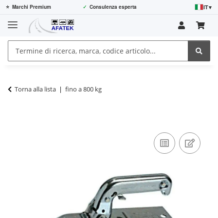
IT
▾
⭐
Marchi Premium
✓
Consulenza esperta
Torna alla lista
fino a 800 kg