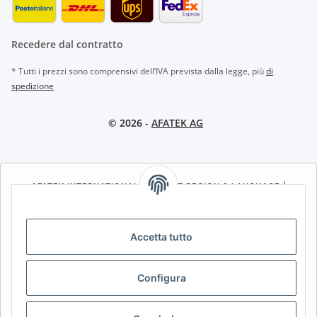
Recedere dal contratto
* Tutti i prezzi sono comprensivi dell’IVA prevista dalla legge, più
di
spedizione
© 2026 -
AFATEK AG
AFATEK INTERNATIONAL – SELECT REGION & LANGUAGE |
CHOISIR LA RÉGION ET LA LANGUE | SELECCIONAR REGIÓN E
IDIOMA
Accetta tutto
DE
AT
CH (DE)
CH (FR)
CH (IT)
BE (NL)
BE (FR)
NL
Configura
FR
IT
ES
DK
PL
UK
NZ
USA
MX
PT