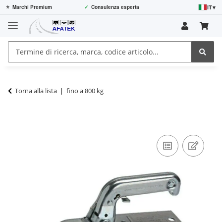
IT
▾
⭐
Marchi Premium
✓
Consulenza esperta
Torna alla lista
fino a 800 kg