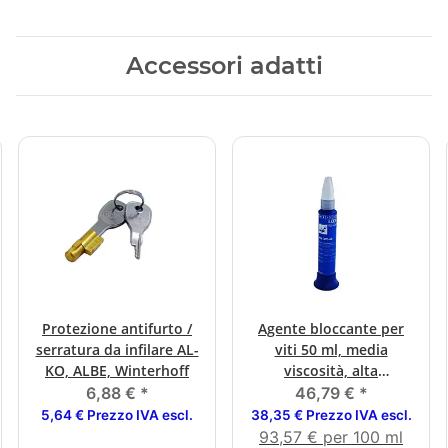
Accessori adatti
Protezione antifurto /
Agente bloccante per
serratura da infilare AL-
viti 50 ml, media
KO, ALBE, Winterhoff
viscosità, alta
resistenza
6,88 €
*
46,79 €
*
5,64 € Prezzo IVA escl.
38,35 € Prezzo IVA escl.
93,57 € per 100 ml