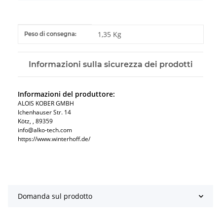
#productDetails.itemInformation#
#productDetails.itemValue#
1,35 Kg
Peso di consegna:
Informazioni sulla sicurezza dei prodotti
Informazioni del produttore:
ALOIS KOBER GMBH​
Ichenhauser Str. 14
Kötz​, , 89359
info@alko-tech.com
https://www.winterhoff.de/
Domanda sul prodotto